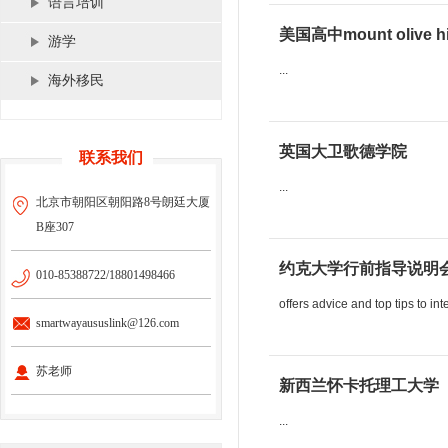
语言培训
美国高中mount olive hi
游学
...
海外移民
英国大卫歌德学院
联系我们
...
北京市朝阳区朝阳路8号朗廷大厦
B座307
约克大学行前指导说明
010-85388722/18801498466
offers advice and top tips to int
smartwayaususlink@126.com
苏老师
新西兰怀卡托理工大学
...