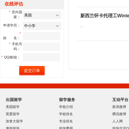
在线评估
*
意向国
新西兰怀卡托理工Winte
家：
申请学历：
...
*
姓 名：
*
手机号
码：
*
QQ/邮箱：
出国留学
留学服务
互动平台
美国留学
学校介绍
新浪微博
英爱留学
学校排名
腾讯微博
加拿大留学
专业排名
人人网
澳新留学
留学费用
留学交流Q