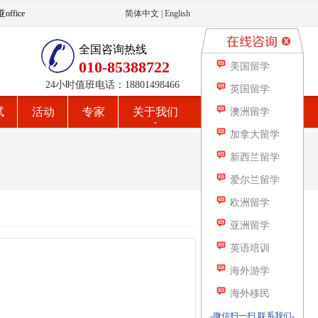
ffice
简体中文
|
English
全国咨询热线
010-85388722
美国留学
24小时值班电话：18801498466
英国留学
试
活动
专家
关于我们
澳洲留学
加拿大留学
新西兰留学
爱尔兰留学
欧洲留学
亚洲留学
英语培训
海外游学
海外移民
-微信扫一扫 联系我们-