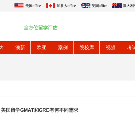
美国office
加拿大office
英国office
澳大利亚o
大
澳新
欧亚
案例
院校库
视频
考
美国留学GMAT和GRE有何不同需求
...