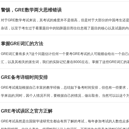
警惕，GRE数学两大思维错误
对于GRE数学考试来说，其考试的难度并不是很高，但是对于大部分的中国考生还是
杂话，以至于考生过于看重题目中的陷阱题目而往往忽视了题目的核心以及试题的内在逻
掌握GRE词汇的方法
GRE词汇量有多大?这个问题估计任何一个要考GRE考试的人可能都会给出一个自
汇，以及其相关的派生词，我们的实际记忆量在8000左右。掌握了这些GRE词汇的基础
GRE备考详细时间安排
GRE考试规划根据自己丰富的教学经验，总结如下备考时间安排，但也有一些要求，
学来说的;同时，因个人情况不同，要根据自己的情况，做出取舍。当然可以以这个为模
GRE考试误区之官方正解
GRE考试虽然是出国留学读研究生都会有所了解的考试，每年参加考试的人数也众