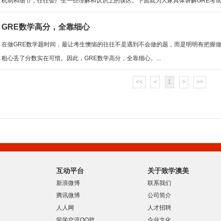
机制和细节，往往会产生一些理解和认识上的误区。下面就为大家具体讲解GRE考试误
GRE数学高分，全靠细心
在做GRE数学题时间，最让考生懊恼的往往不是遇到不会做的题，而是明明有把握
粗心丢了分数实在可惜。因此，GRE数学高分，全靠细心。...
<<
<
1
>
>>
互动平台
关于致学澳美
新浪微博
联系我们
腾讯微博
公司简介
人人网
人才招聘
留学交流QQ群
企业文化